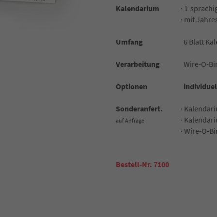
Kalendarium
· 1-sprachi
· mit Jahr
Umfang
6 Blatt Ka
Verarbeitung
Wire-O-Bi
Optionen
individuel
Sonderanfert.
· Kalendar
· Kalendar
auf Anfrage
· Wire-O-B
Bestell-Nr. 7100