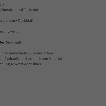
g D
esübersicht und Ferienterminen
lendarium + Deckblatt
ndung weiß
les Deckblatt
ium in individuellen Sonderfarben
ium/Aufsteller auf besonderem Material
indung schwarz oder silber