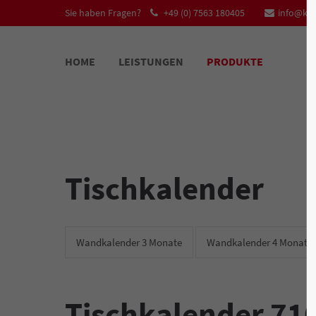
Sie haben Fragen?
+49 (0) 7563 180405
info@kal
HOME
LEISTUNGEN
PRODUKTE
Tischkalender
Wandkalender 3 Monate
Wandkalender 4 Monate
Tischkalender 71