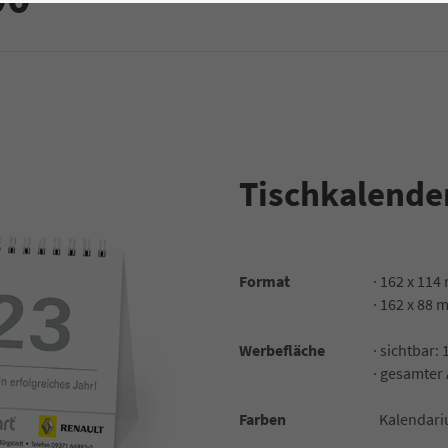
Tischkalende
Format
· 162 x 11
· 162 x 88
Werbefläche
· sichtbar:
· gesamter 
Farben
Kalendariu