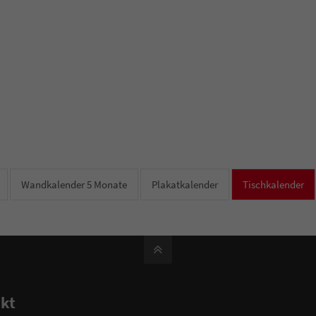
Wandkalender 5 Monate
Plakatkalender
Tischkalender
kt