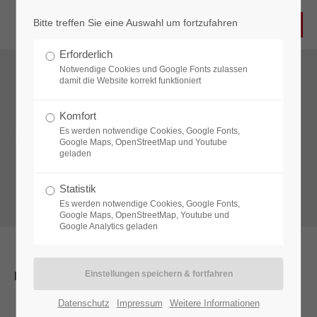
Bitte treffen Sie eine Auswahl um fortzufahren
Login
Erforderlich
Benutzername
Notwendige Cookies und Google Fonts zulassen
damit die Website korrekt funktioniert
Komfort
Es werden notwendige Cookies, Google Fonts,
Einfach und schnell herunterladen.
Passwort
Google Maps, OpenStreetMap und Youtube
geladen
Statistik
Es werden notwendige Cookies, Google Fonts,
Google Maps, OpenStreetMap, Youtube und
Anmelden
Google Analytics geladen
Register
|
Lost your password?
PDF-Download
Support
Datenschutz
Impressum
Weitere Informationen