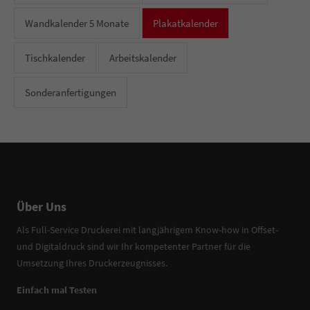
Wandkalender 5 Monate
Plakatkalender
Tischkalender
Arbeitskalender
Sonderanfertigungen
Über Uns
Als Full-Service Druckerei mit langjährigem Know-how in Offset-
und Digitaldruck sind wir Ihr kompetenter Partner für die
Umsetzung Ihres Druckerzeugnisses.
Einfach mal Testen