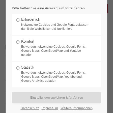
Bitte treffen Sie eine Auswahl um fortzufahren
Erforderlich
Notwendige Cookies und Google Fonts zulassen
damit die Website korrekt funktioniert
Komfort
Plakatkalender
Es werden notwendige Cookies, Google Fonts,
Google Maps, OpenStreetMap und Youtube
geladen
Wandkalender 3 Monate
Wandkalender 4 Monate
Statistik
Wandkalender 5 Monate
Es werden notwendige Cookies, Google Fonts,
Plakatkalender
Google Maps, OpenStreetMap, Youtube und
Google Analytics geladen
Tischkalender
Arbeitskalender
Sonderanfertigungen
Datenschutz
Impressum
Weitere Informationen