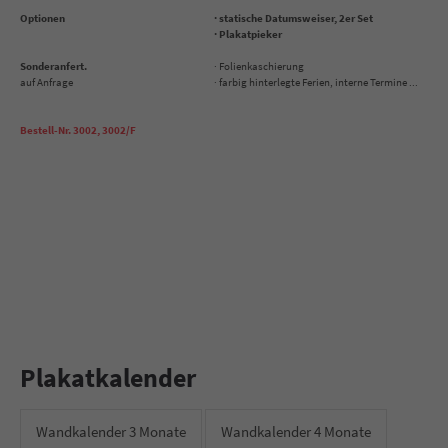
Optionen
· statische Datumsweiser, 2er Set
· Plakatpieker
Sonderanfert.
· Folienkaschierung
auf Anfrage
· farbig hinterlegte Ferien, interne Termine ...
Bestell-Nr. 3002, 3002/F
Plakatkalender
Wandkalender 3 Monate
Wandkalender 4 Monate