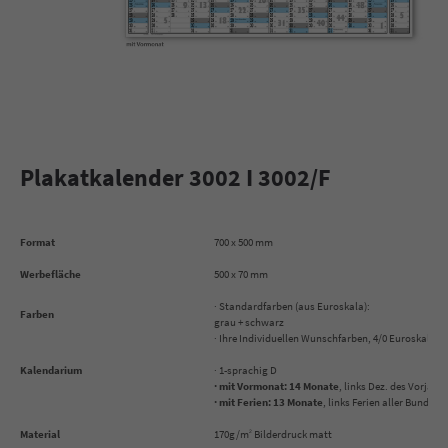
Plakatkalender 3002 I 3002/F
Format
700 x 500 mm
Werbefläche
500 x 70 mm
· Standardfarben (aus Euroskala): rot
Farben
grau + schwarz
· Ihre Individuellen Wunschfarben, 4/0 Euroskala
Kalendarium
· 1-sprachig D
· mit Vormonat: 14 Monate
, links Dez. des Vorjahr
· mit Ferien: 13 Monate
, links Ferien aller Bundesl.
Material
170g/m
Bilderdruck matt
2