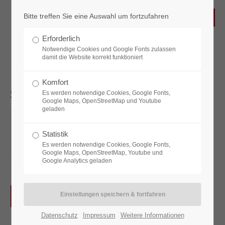
Bitte treffen Sie eine Auswahl um fortzufahren
Erforderlich
Notwendige Cookies und Google Fonts zulassen
damit die Website korrekt funktioniert
Komfort
Sonderanfertigungen
Es werden notwendige Cookies, Google Fonts,
Google Maps, OpenStreetMap und Youtube
geladen
Wandkalender 3 Monate
Wandkalender 4 Monate
Statistik
Wandkalender 5 Monate
Es werden notwendige Cookies, Google Fonts,
Plakatkalender
Google Maps, OpenStreetMap, Youtube und
Google Analytics geladen
Tischkalender
Arbeitskalender
Sonderanfertigungen
Datenschutz
Impressum
Weitere Informationen