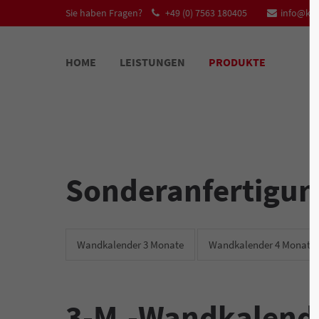
Sie haben Fragen?
+49 (0) 7563 180405
info@kal
HOME
LEISTUNGEN
PRODUKTE
Sonderanfertigu
Wandkalender 3 Monate
Wandkalender 4 Monate
3-M.-Wandkalende