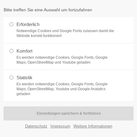
endermarketing.de
Bitte treffen Sie eine Auswahl um fortzufahren
Erforderlich
Notwendige Cookies und Google Fonts zulassen damit die
Website korrekt funktioniert
Komfort
Es werden notwendige Cookies, Google Fonts, Google
Maps, OpenStreetMap und Youtube geladen
ngen
Statistik
Es werden notwendige Cookies, Google Fonts, Google
Maps, OpenStreetMap, Youtube und Google Analytics
geladen
Wandkalender 5 Monate
Plakatkalender
Tischkalender
Datenschutz
Impressum
Weitere Informationen
r u. Quertischkalende