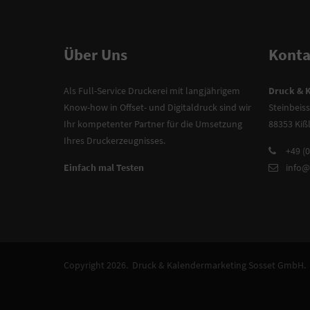
Über Uns
Konta
Als Full-Service Druckerei mit langjährigem
Druck & 
Know-how in Offset- und Digitaldruck sind wir
Steinbeiss
Ihr kompetenter Partner für die Umsetzung
88353 Kiß
Ihres Druckerzeugnisses.
+49 (
Einfach mal Testen
info@
Copyright 2026. Druck & Kalendermarketing Sosset GmbH.