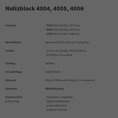
Notizblock 4004, 4005, 4006
Formate
· 4004:
DIN A4 (210 x 297 mm)
· 4005:
DIN A5 (148 x 210 mm)
· 4006:
DIN A6 (105 x 148 mm)
Werbefläche
gesamte Fläche steht zur Verfügung
Farben
· 1/0- bis 4/0-farbig, HKS-Farbtöne
· 4/0-farbig, Euroskala
Umfang
50 Blatt
Verarbeitung
kopfverleimt
Material
80 g/m
Offset weiß, 400 g/m
Graukarton
2
2
Optionen
Abheftlochung
Sonderanfert.
· Deckblatt, umgeklebt
auf Anfrage
· abgerundete Ecken
· andere Blattzahl
· anderes Material