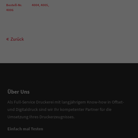
Bestell-Nr. 4004, 4005,
4006
Zurück
Über Uns
Als Full-Service Druckerei mit langjährigem Know-how in Offset-
und Digitaldruck sind wir Ihr kompetenter Partner für die
Umsetzung Ihres Druckerzeugnisses.
Einfach mal Testen