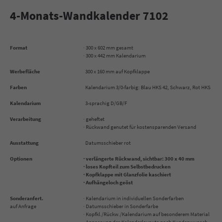
4-Monats-Wandkalender 7102
Format
· 300 x 602 mm gesamt
· 300 x 442 mm Kalendarium
Werbefläche
300 x 160 mm auf Kopfklappe
Farben
Kalendarium 3/0-farbig: Blau HKS 42, Schwarz, Rot HKS 13
Kalendarium
3-sprachig D/GB/F
Verarbeitung
· geheftet
· Rückwand genutet für kostensparenden Versand
Ausstattung
Datumsschieber rot
Optionen
· verlängerte Rückwand, sichtbar: 300 x 40 mm
· loses Kopfteil zum Selbstbedrucken
· Kopfklappe mit Glanzfolie kaschiert
· Aufhängeloch geöst
Sonderanfert.
· Kalendarium in individuellen Sonderfarben
auf Anfrage
· Datumsschieber in Sonderfarbe
· Kopfkl./Rückw./Kalendarium auf besonderem Material
· Anpassung des Kalenderlayouts nach Kundenwunsch