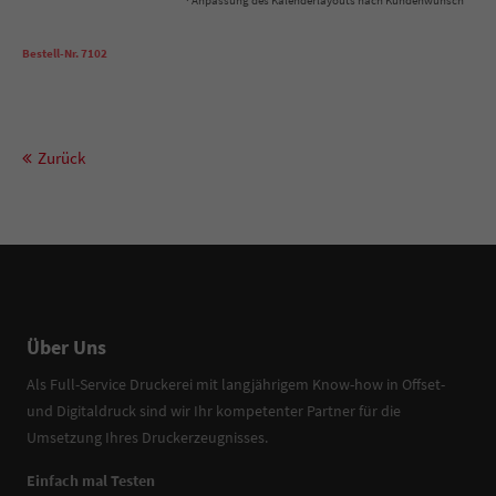
Bestell-Nr. 7102
Zurück
Über Uns
Als Full-Service Druckerei mit langjährigem Know-how in Offset-
und Digitaldruck sind wir Ihr kompetenter Partner für die
Umsetzung Ihres Druckerzeugnisses.
Einfach mal Testen